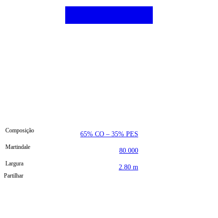
Composição
65% CO – 35% PES
Martindale
80.000
Largura
2.80 m
Partilhar