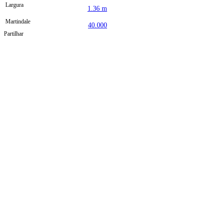
Largura
1.36 m
Martindale
40.000
Partilhar