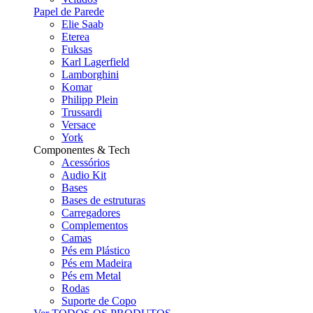
Papel de Parede
Elie Saab
Eterea
Fuksas
Karl Lagerfield
Lamborghini
Komar
Philipp Plein
Trussardi
Versace
York
Componentes & Tech
Acessórios
Audio Kit
Bases
Bases de estruturas
Carregadores
Complementos
Camas
Pés em Plástico
Pés em Madeira
Pés em Metal
Rodas
Suporte de Copo