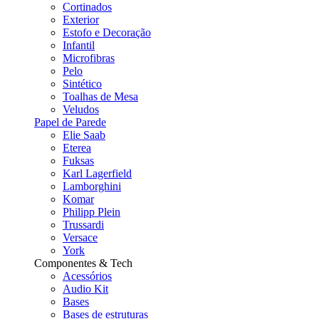
Cortinados
Exterior
Estofo e Decoração
Infantil
Microfibras
Pelo
Sintético
Toalhas de Mesa
Veludos
Papel de Parede
Elie Saab
Eterea
Fuksas
Karl Lagerfield
Lamborghini
Komar
Philipp Plein
Trussardi
Versace
York
Componentes & Tech
Acessórios
Audio Kit
Bases
Bases de estruturas