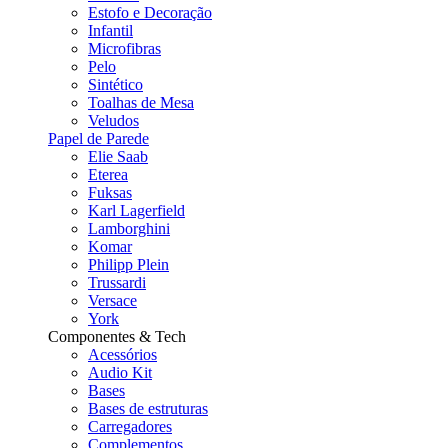
Estofo e Decoração
Infantil
Microfibras
Pelo
Sintético
Toalhas de Mesa
Veludos
Papel de Parede
Elie Saab
Eterea
Fuksas
Karl Lagerfield
Lamborghini
Komar
Philipp Plein
Trussardi
Versace
York
Componentes & Tech
Acessórios
Audio Kit
Bases
Bases de estruturas
Carregadores
Complementos