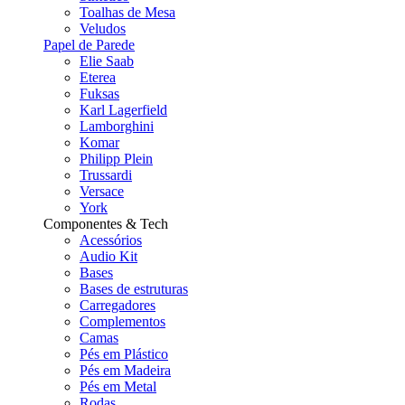
Toalhas de Mesa
Veludos
Papel de Parede
Elie Saab
Eterea
Fuksas
Karl Lagerfield
Lamborghini
Komar
Philipp Plein
Trussardi
Versace
York
Componentes & Tech
Acessórios
Audio Kit
Bases
Bases de estruturas
Carregadores
Complementos
Camas
Pés em Plástico
Pés em Madeira
Pés em Metal
Rodas