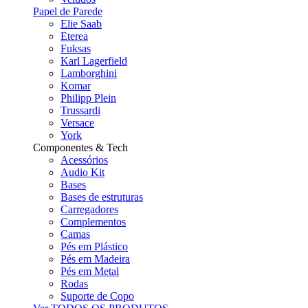
Papel de Parede
Elie Saab
Eterea
Fuksas
Karl Lagerfield
Lamborghini
Komar
Philipp Plein
Trussardi
Versace
York
Componentes & Tech
Acessórios
Audio Kit
Bases
Bases de estruturas
Carregadores
Complementos
Camas
Pés em Plástico
Pés em Madeira
Pés em Metal
Rodas
Suporte de Copo