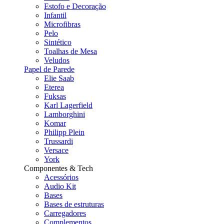
Estofo e Decoração
Infantil
Microfibras
Pelo
Sintético
Toalhas de Mesa
Veludos
Papel de Parede
Elie Saab
Eterea
Fuksas
Karl Lagerfield
Lamborghini
Komar
Philipp Plein
Trussardi
Versace
York
Componentes & Tech
Acessórios
Audio Kit
Bases
Bases de estruturas
Carregadores
Complementos