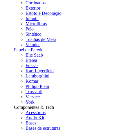
Cortinados
Exterior
Estofo e Decoração
Infantil
Microfibras
Pelo
Sintético
Toalhas de Mesa
Veludos
Papel de Parede
Elie Saab
Eterea
Fuksas
Karl Lagerfield
Lamborghini
Komar
Philipp Plein
Trussardi
Versace
York
Componentes & Tech
Acessórios
Audio Kit
Bases
Bases de estruturas