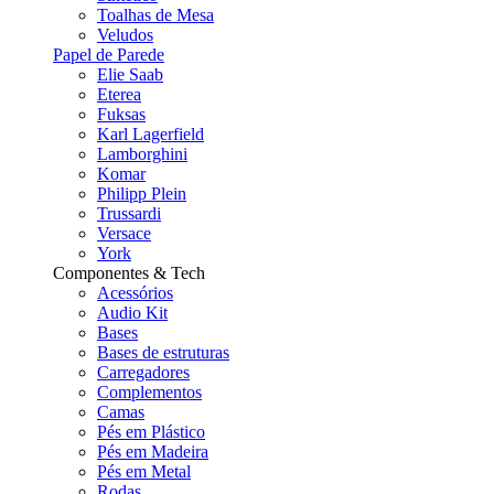
Toalhas de Mesa
Veludos
Papel de Parede
Elie Saab
Eterea
Fuksas
Karl Lagerfield
Lamborghini
Komar
Philipp Plein
Trussardi
Versace
York
Componentes & Tech
Acessórios
Audio Kit
Bases
Bases de estruturas
Carregadores
Complementos
Camas
Pés em Plástico
Pés em Madeira
Pés em Metal
Rodas