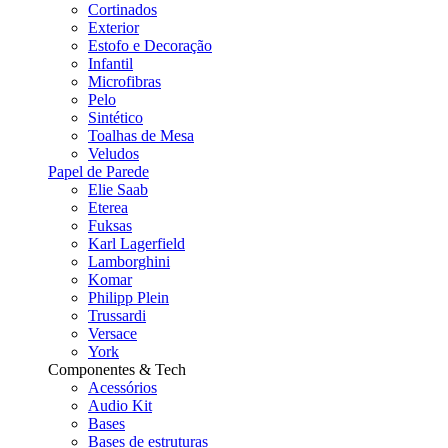
Cortinados
Exterior
Estofo e Decoração
Infantil
Microfibras
Pelo
Sintético
Toalhas de Mesa
Veludos
Papel de Parede
Elie Saab
Eterea
Fuksas
Karl Lagerfield
Lamborghini
Komar
Philipp Plein
Trussardi
Versace
York
Componentes & Tech
Acessórios
Audio Kit
Bases
Bases de estruturas