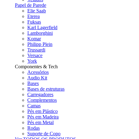
Papel de Parede
Elie Saab
Eterea
Fuksas
Karl Lagerfield
Lamborghini
Komar
Philipp Plein
Trussardi
Versace
York
Componentes & Tech
Acessórios
Audio Kit
Bases
Bases de estruturas
Carregadores
Complementos
Camas
Pés em Plástico
Pés em Madeira
Pés em Metal
Rodas
Suporte de Copo