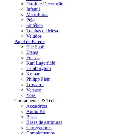
Estofo e Decoração
Infantil
Microfibras
Pelo
Sintético
Toalhas de Mesa
Veludos
Papel de Parede
Elie Saab
Eterea
Fuksas
Karl Lagerfield
Lamborghini
Komar
Philipp Plein
Trussardi
Versace
York
Componentes & Tech
Acessórios
Audio Kit
Bases
Bases de estruturas
Carregadores
Complementos