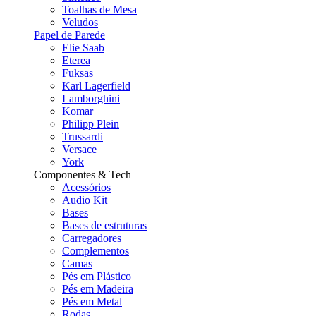
Toalhas de Mesa
Veludos
Papel de Parede
Elie Saab
Eterea
Fuksas
Karl Lagerfield
Lamborghini
Komar
Philipp Plein
Trussardi
Versace
York
Componentes & Tech
Acessórios
Audio Kit
Bases
Bases de estruturas
Carregadores
Complementos
Camas
Pés em Plástico
Pés em Madeira
Pés em Metal
Rodas