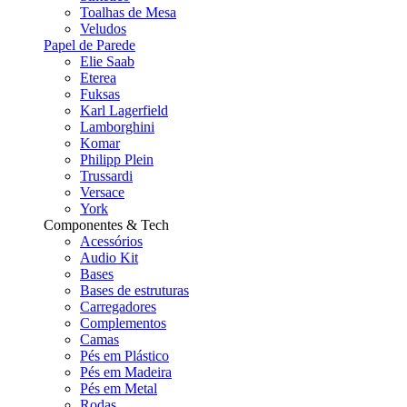
Toalhas de Mesa
Veludos
Papel de Parede
Elie Saab
Eterea
Fuksas
Karl Lagerfield
Lamborghini
Komar
Philipp Plein
Trussardi
Versace
York
Componentes & Tech
Acessórios
Audio Kit
Bases
Bases de estruturas
Carregadores
Complementos
Camas
Pés em Plástico
Pés em Madeira
Pés em Metal
Rodas