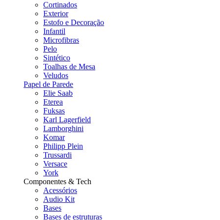
Cortinados
Exterior
Estofo e Decoração
Infantil
Microfibras
Pelo
Sintético
Toalhas de Mesa
Veludos
Papel de Parede
Elie Saab
Eterea
Fuksas
Karl Lagerfield
Lamborghini
Komar
Philipp Plein
Trussardi
Versace
York
Componentes & Tech
Acessórios
Audio Kit
Bases
Bases de estruturas