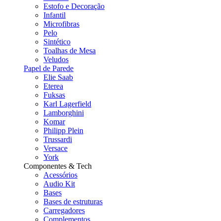
Estofo e Decoração
Infantil
Microfibras
Pelo
Sintético
Toalhas de Mesa
Veludos
Papel de Parede
Elie Saab
Eterea
Fuksas
Karl Lagerfield
Lamborghini
Komar
Philipp Plein
Trussardi
Versace
York
Componentes & Tech
Acessórios
Audio Kit
Bases
Bases de estruturas
Carregadores
Complementos