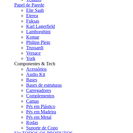
Papel de Parede
Elie Saab
Eterea
Fuksas
Karl Lagerfield
Lamborghini
Komar
Philipp Plein
Trussardi
Versace
York
Componentes & Tech
Acessórios
Audio Kit
Bases
Bases de estruturas
Carregadores
Complementos
Camas
Pés em Plástico
Pés em Madeira
Pés em Metal
Rodas
Suporte de Copo