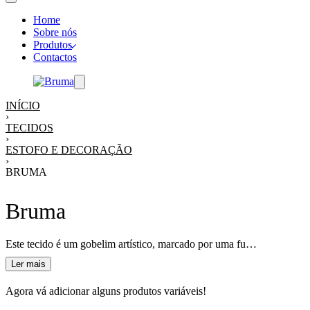
Home
Sobre nós
Produtos
Contactos
INÍCIO
›
TECIDOS
›
ESTOFO E DECORAÇÃO
›
BRUMA
Bruma
Este tecido é um gobelim artístico, marcado por uma fusão de cores intensas e contrastantes – vermelhos, laranjas, azuis e dourados – que se entrelaçam em formas abstratas.
Agora vá adicionar alguns produtos variáveis!