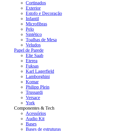
Cortinados
Exterior
Estofo e Decoração
Infantil
Microfibras
Pelo
Sintético
Toalhas de Mesa
Veludos
Papel de Parede
Elie Saab
Eterea
Fuksas
Karl Lagerfield
Lamborghini
Komar
Philipp Plein
Trussardi
Versace
York
Componentes & Tech
Acessórios
Audio Kit
Bases
Bases de estruturas