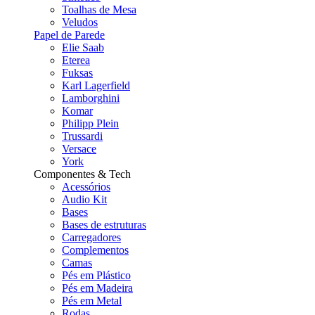
Toalhas de Mesa
Veludos
Papel de Parede
Elie Saab
Eterea
Fuksas
Karl Lagerfield
Lamborghini
Komar
Philipp Plein
Trussardi
Versace
York
Componentes & Tech
Acessórios
Audio Kit
Bases
Bases de estruturas
Carregadores
Complementos
Camas
Pés em Plástico
Pés em Madeira
Pés em Metal
Rodas