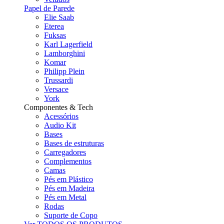
Papel de Parede
Elie Saab
Eterea
Fuksas
Karl Lagerfield
Lamborghini
Komar
Philipp Plein
Trussardi
Versace
York
Componentes & Tech
Acessórios
Audio Kit
Bases
Bases de estruturas
Carregadores
Complementos
Camas
Pés em Plástico
Pés em Madeira
Pés em Metal
Rodas
Suporte de Copo