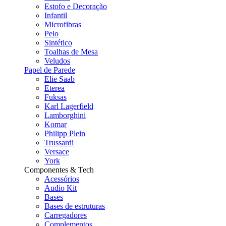
Estofo e Decoração
Infantil
Microfibras
Pelo
Sintético
Toalhas de Mesa
Veludos
Papel de Parede
Elie Saab
Eterea
Fuksas
Karl Lagerfield
Lamborghini
Komar
Philipp Plein
Trussardi
Versace
York
Componentes & Tech
Acessórios
Audio Kit
Bases
Bases de estruturas
Carregadores
Complementos