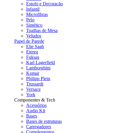
Estofo e Decoração
Infantil
Microfibras
Pelo
Sintético
Toalhas de Mesa
Veludos
Papel de Parede
Elie Saab
Eterea
Fuksas
Karl Lagerfield
Lamborghini
Komar
Philipp Plein
Trussardi
Versace
York
Componentes & Tech
Acessórios
Audio Kit
Bases
Bases de estruturas
Carregadores
Complementos