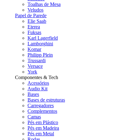
Toalhas de Mesa
Veludos
Papel de Parede
Elie Saab
Eterea
Fuksas
Karl Lagerfield
Lamborghini
Komar
Philipp Plein
Trussardi
Versace
York
Componentes & Tech
Acessórios
Audio Kit
Bases
Bases de estruturas
Carregadores
Complementos
Camas
Pés em Plástico
Pés em Madeira
Pés em Metal
Rodas