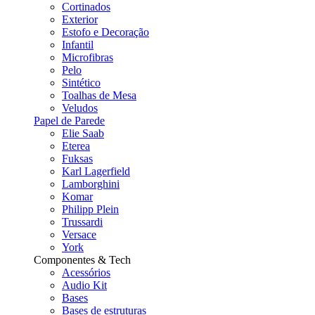
Cortinados
Exterior
Estofo e Decoração
Infantil
Microfibras
Pelo
Sintético
Toalhas de Mesa
Veludos
Papel de Parede
Elie Saab
Eterea
Fuksas
Karl Lagerfield
Lamborghini
Komar
Philipp Plein
Trussardi
Versace
York
Componentes & Tech
Acessórios
Audio Kit
Bases
Bases de estruturas