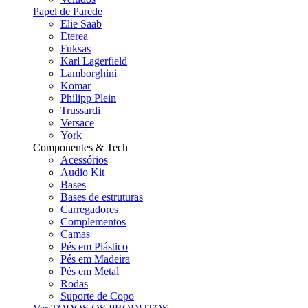
Papel de Parede
Elie Saab
Eterea
Fuksas
Karl Lagerfield
Lamborghini
Komar
Philipp Plein
Trussardi
Versace
York
Componentes & Tech
Acessórios
Audio Kit
Bases
Bases de estruturas
Carregadores
Complementos
Camas
Pés em Plástico
Pés em Madeira
Pés em Metal
Rodas
Suporte de Copo