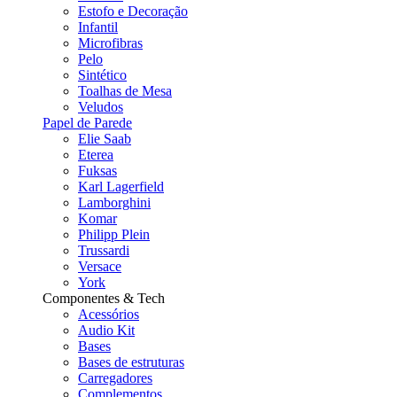
Estofo e Decoração
Infantil
Microfibras
Pelo
Sintético
Toalhas de Mesa
Veludos
Papel de Parede
Elie Saab
Eterea
Fuksas
Karl Lagerfield
Lamborghini
Komar
Philipp Plein
Trussardi
Versace
York
Componentes & Tech
Acessórios
Audio Kit
Bases
Bases de estruturas
Carregadores
Complementos