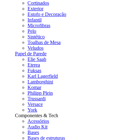
Cortinados
Exterior
Estofo e Decoração
Infantil
Microfibras
Pelo
Sintético
Toalhas de Mesa
Veludos
Papel de Parede
Elie Saab
Eterea
Fuksas
Karl Lagerfield
Lamborghini
Komar
Philipp Plein
Trussardi
Versace
York
Componentes & Tech
Acessórios
Audio Kit
Bases
Bases de estruturas