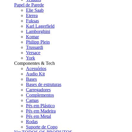
Papel de Parede
Elie Saab
Eterea
Fuksas
Karl Lagerfield
Lamborghini
Komar
Philipp Plein
Trussardi
Versace
York
Componentes & Tech
Acessórios
Audio Kit
Bases
Bases de estruturas
Carregadores
Complementos
Camas
Pés em Plástico
Pés em Madeira
Pés em Metal
Rodas
Suporte de Copo