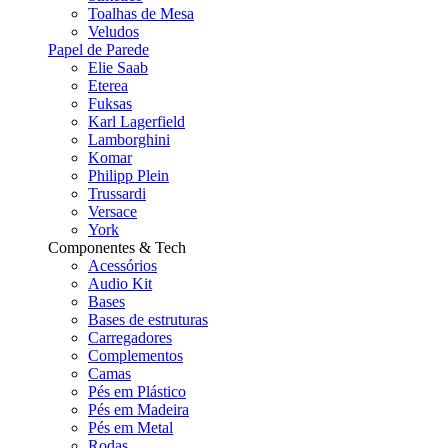
Toalhas de Mesa
Veludos
Papel de Parede
Elie Saab
Eterea
Fuksas
Karl Lagerfield
Lamborghini
Komar
Philipp Plein
Trussardi
Versace
York
Componentes & Tech
Acessórios
Audio Kit
Bases
Bases de estruturas
Carregadores
Complementos
Camas
Pés em Plástico
Pés em Madeira
Pés em Metal
Rodas