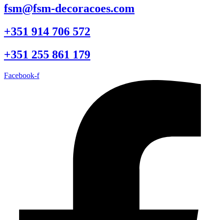
fsm@fsm-decoracoes.com
+351 914 706 572
+351 255 861 179
Facebook-f