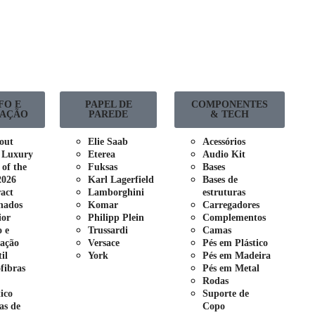
FO E
PAPEL DE
COMPONENTES
AÇÃO
PAREDE
& TECH
out
Elie Saab
Acessórios
 Luxury
Eterea
Audio Kit
 of the
Fuksas
Bases
2026
Karl Lagerfield
Bases de
act
Lamborghini
estruturas
nados
Komar
Carregadores
ior
Philipp Plein
Complementos
o e
Trussardi
Camas
ação
Versace
Pés em Plástico
il
York
Pés em Madeira
fibras
Pés em Metal
Rodas
tico
Suporte de
as de
Copo