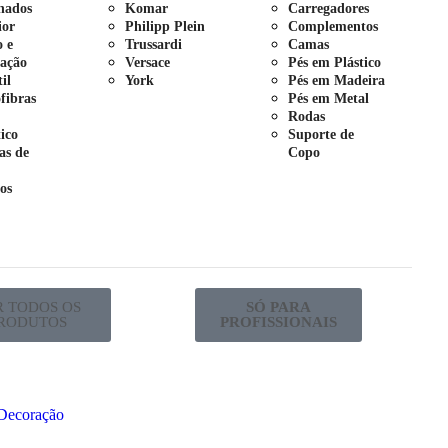
nados
Komar
Carregadores
ior
Philipp Plein
Complementos
o e
Trussardi
Camas
ação
Versace
Pés em Plástico
il
York
Pés em Madeira
fibras
Pés em Metal
Rodas
tico
Suporte de
as de
Copo
os
R TODOS OS
SÓ PARA
RODUTOS
PROFISSIONAIS