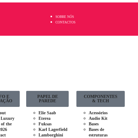
SOBRE NÓS
CONTACTOS
FO E
PAPEL DE
COMPONENTES
AÇÃO
PAREDE
& TECH
out
Elie Saab
Acessórios
 Luxury
Eterea
Audio Kit
 of the
Fuksas
Bases
2026
Karl Lagerfield
Bases de
act
Lamborghini
estruturas