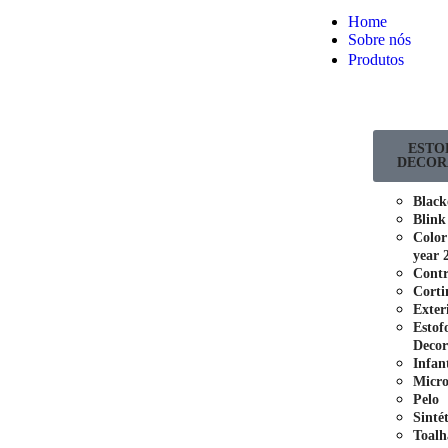
Home
Sobre nós
Produtos
ESTO
DECOR
Black
Blink
Color
year 
Contr
Corti
Exter
Estof
Decor
Infant
Micro
Pelo
Sinté
Toalh