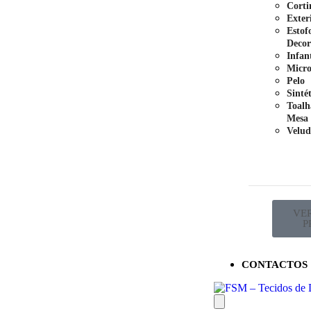
Corti
Exter
Estof
Decor
Infant
Micro
Pelo
Sinté
Toalh
Mesa
Velud
VE
P
CONTACTOS