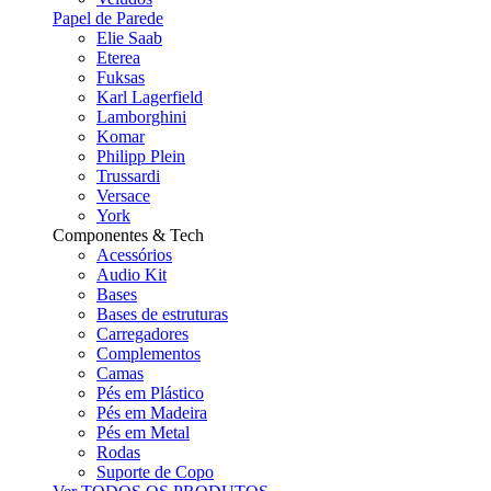
Papel de Parede
Elie Saab
Eterea
Fuksas
Karl Lagerfield
Lamborghini
Komar
Philipp Plein
Trussardi
Versace
York
Componentes & Tech
Acessórios
Audio Kit
Bases
Bases de estruturas
Carregadores
Complementos
Camas
Pés em Plástico
Pés em Madeira
Pés em Metal
Rodas
Suporte de Copo