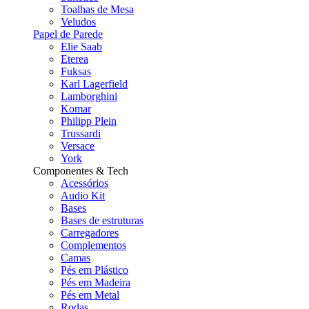
Toalhas de Mesa
Veludos
Papel de Parede
Elie Saab
Eterea
Fuksas
Karl Lagerfield
Lamborghini
Komar
Philipp Plein
Trussardi
Versace
York
Componentes & Tech
Acessórios
Audio Kit
Bases
Bases de estruturas
Carregadores
Complementos
Camas
Pés em Plástico
Pés em Madeira
Pés em Metal
Rodas