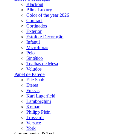
Blackout
Blink Luxury
Color of the year 2026
Contract
Cortinados
Exterior
Estofo e Decoração
Infantil
Microfibras
Pelo
Sintético
Toalhas de Mesa
Veludos
Papel de Parede
Elie Saab
Eterea
Fuksas
Karl Lagerfield
Lamborghini
Komar
Philipp Plein
Trussardi
Versace
York
Componentes & Tech