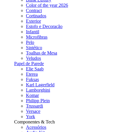
Color of the year 2026
Contract
Cortinados
Exterior
Estofo e Decoração
Infantil
Microfibras
Pelo
Sintético
Toalhas de Mesa
Veludos
Papel de Parede
Elie Saab
Eterea
Fuksas
Karl Lagerfield
Lamborghini
Komar
Philipp Plein
Trussardi
Versace
York
Componentes & Tech
Acessórios