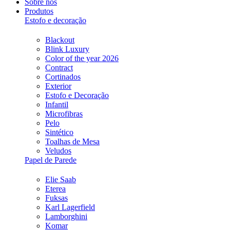
Sobre nós
Produtos
Estofo e decoração
Blackout
Blink Luxury
Color of the year 2026
Contract
Cortinados
Exterior
Estofo e Decoração
Infantil
Microfibras
Pelo
Sintético
Toalhas de Mesa
Veludos
Papel de Parede
Elie Saab
Eterea
Fuksas
Karl Lagerfield
Lamborghini
Komar