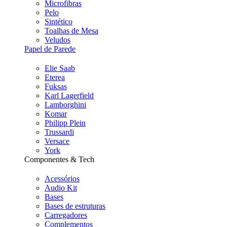
Microfibras
Pelo
Sintético
Toalhas de Mesa
Veludos
Papel de Parede
Elie Saab
Eterea
Fuksas
Karl Lagerfield
Lamborghini
Komar
Philipp Plein
Trussardi
Versace
York
Componentes & Tech
Acessórios
Audio Kit
Bases
Bases de estruturas
Carregadores
Complementos