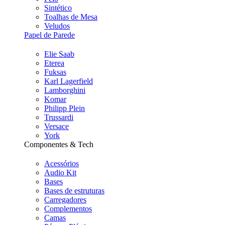
Sintético
Toalhas de Mesa
Veludos
Papel de Parede
Elie Saab
Eterea
Fuksas
Karl Lagerfield
Lamborghini
Komar
Philipp Plein
Trussardi
Versace
York
Componentes & Tech
Acessórios
Audio Kit
Bases
Bases de estruturas
Carregadores
Complementos
Camas