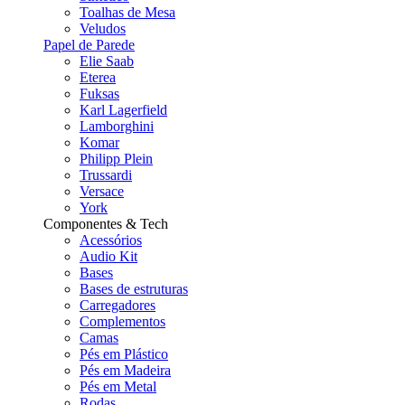
Toalhas de Mesa
Veludos
Papel de Parede
Elie Saab
Eterea
Fuksas
Karl Lagerfield
Lamborghini
Komar
Philipp Plein
Trussardi
Versace
York
Componentes & Tech
Acessórios
Audio Kit
Bases
Bases de estruturas
Carregadores
Complementos
Camas
Pés em Plástico
Pés em Madeira
Pés em Metal
Rodas