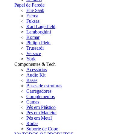
Papel de Parede
Elie Saab
Eterea
Fuksas
Karl Lagerfield
Lamborghini
Komar
Philipp Plein
Trussardi
Versace
York
Componentes & Tech
Acessórios
Audio Kit
Bases
Bases de estruturas
Carregadores
Complementos
Camas
Pés em Plástico
Pés em Madeira
Pés em Metal
Rodas
Suporte de Copo