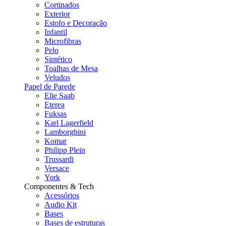
Cortinados
Exterior
Estofo e Decoração
Infantil
Microfibras
Pelo
Sintético
Toalhas de Mesa
Veludos
Papel de Parede
Elie Saab
Eterea
Fuksas
Karl Lagerfield
Lamborghini
Komar
Philipp Plein
Trussardi
Versace
York
Componentes & Tech
Acessórios
Audio Kit
Bases
Bases de estruturas