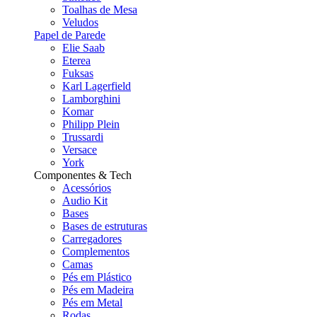
Toalhas de Mesa
Veludos
Papel de Parede
Elie Saab
Eterea
Fuksas
Karl Lagerfield
Lamborghini
Komar
Philipp Plein
Trussardi
Versace
York
Componentes & Tech
Acessórios
Audio Kit
Bases
Bases de estruturas
Carregadores
Complementos
Camas
Pés em Plástico
Pés em Madeira
Pés em Metal
Rodas