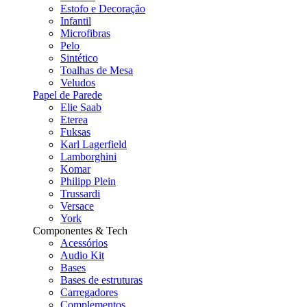
Estofo e Decoração
Infantil
Microfibras
Pelo
Sintético
Toalhas de Mesa
Veludos
Papel de Parede
Elie Saab
Eterea
Fuksas
Karl Lagerfield
Lamborghini
Komar
Philipp Plein
Trussardi
Versace
York
Componentes & Tech
Acessórios
Audio Kit
Bases
Bases de estruturas
Carregadores
Complementos