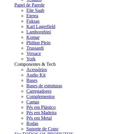
Papel de Parede
Elie Saab
Eterea
Fuksas
Karl Lagerfield
Lamborghini
Komar
Philipp Plein
Trussardi
Versace
York
Componentes & Tech
Acessórios
Audio Kit
Bases
Bases de estruturas
Carregadores
Complementos
Camas
Pés em Plástico
Pés em Madeira
Pés em Metal
Rodas
Suporte de Copo