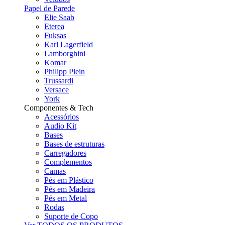
Papel de Parede
Elie Saab
Eterea
Fuksas
Karl Lagerfield
Lamborghini
Komar
Philipp Plein
Trussardi
Versace
York
Componentes & Tech
Acessórios
Audio Kit
Bases
Bases de estruturas
Carregadores
Complementos
Camas
Pés em Plástico
Pés em Madeira
Pés em Metal
Rodas
Suporte de Copo