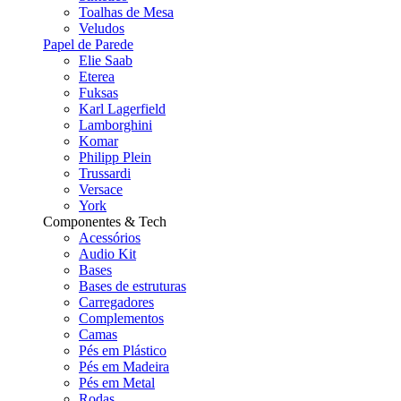
Toalhas de Mesa
Veludos
Papel de Parede
Elie Saab
Eterea
Fuksas
Karl Lagerfield
Lamborghini
Komar
Philipp Plein
Trussardi
Versace
York
Componentes & Tech
Acessórios
Audio Kit
Bases
Bases de estruturas
Carregadores
Complementos
Camas
Pés em Plástico
Pés em Madeira
Pés em Metal
Rodas