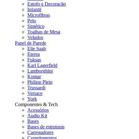
Estofo e Decoração
Infantil
Microfibras
Pelo
Sintético
Toalhas de Mesa
Veludos
Papel de Parede
Elie Saab
Eterea
Fuksas
Karl Lagerfield
Lamborghini
Komar
Philipp Plein
Trussardi
Versace
York
Componentes & Tech
Acessórios
Audio Kit
Bases
Bases de estruturas
Carregadores
Complementos