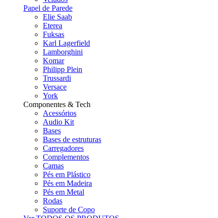
Papel de Parede
Elie Saab
Eterea
Fuksas
Karl Lagerfield
Lamborghini
Komar
Philipp Plein
Trussardi
Versace
York
Componentes & Tech
Acessórios
Audio Kit
Bases
Bases de estruturas
Carregadores
Complementos
Camas
Pés em Plástico
Pés em Madeira
Pés em Metal
Rodas
Suporte de Copo