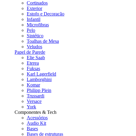
Cortinados
Exterior
Estofo e Decoração
Infantil
Microfibras
Pelo
Sintético
Toalhas de Mesa
Veludos
Papel de Parede
Elie Saab
Eterea
Fuksas
Karl Lagerfield
Lamborghini
Komar
Philipp Plein
Trussardi
Versace
York
Componentes & Tech
Acessórios
Audio Kit
Bases
Bases de estruturas