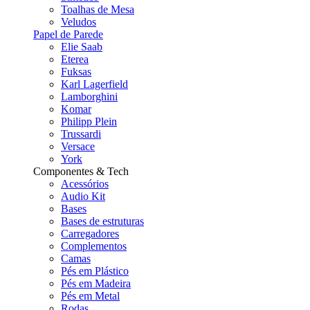
Toalhas de Mesa
Veludos
Papel de Parede
Elie Saab
Eterea
Fuksas
Karl Lagerfield
Lamborghini
Komar
Philipp Plein
Trussardi
Versace
York
Componentes & Tech
Acessórios
Audio Kit
Bases
Bases de estruturas
Carregadores
Complementos
Camas
Pés em Plástico
Pés em Madeira
Pés em Metal
Rodas