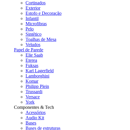
Cortinados
Exterior
Estofo e Decoração
Infantil
Microfibras
Pelo
Sintético
Toalhas de Mesa
Veludos
Papel de Parede
Elie Saab
Eterea
Fuksas
Karl Lagerfield
Lamborghini
Komar
Philipp Plein
Trussardi
Versace
York
Componentes & Tech
Acessórios
Audio Kit
Bases
Bases de estruturas