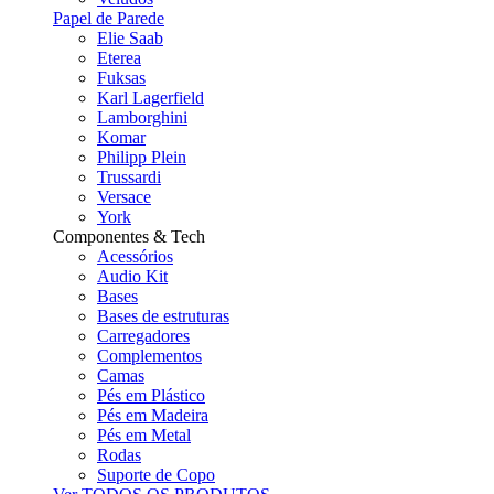
Papel de Parede
Elie Saab
Eterea
Fuksas
Karl Lagerfield
Lamborghini
Komar
Philipp Plein
Trussardi
Versace
York
Componentes & Tech
Acessórios
Audio Kit
Bases
Bases de estruturas
Carregadores
Complementos
Camas
Pés em Plástico
Pés em Madeira
Pés em Metal
Rodas
Suporte de Copo