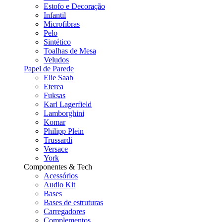
Estofo e Decoração
Infantil
Microfibras
Pelo
Sintético
Toalhas de Mesa
Veludos
Papel de Parede
Elie Saab
Eterea
Fuksas
Karl Lagerfield
Lamborghini
Komar
Philipp Plein
Trussardi
Versace
York
Componentes & Tech
Acessórios
Audio Kit
Bases
Bases de estruturas
Carregadores
Complementos