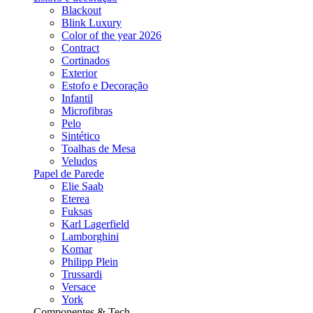
Blackout
Blink Luxury
Color of the year 2026
Contract
Cortinados
Exterior
Estofo e Decoração
Infantil
Microfibras
Pelo
Sintético
Toalhas de Mesa
Veludos
Papel de Parede
Elie Saab
Eterea
Fuksas
Karl Lagerfield
Lamborghini
Komar
Philipp Plein
Trussardi
Versace
York
Componentes & Tech