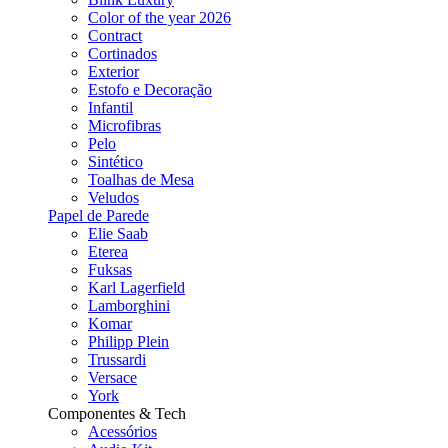
Color of the year 2026
Contract
Cortinados
Exterior
Estofo e Decoração
Infantil
Microfibras
Pelo
Sintético
Toalhas de Mesa
Veludos
Papel de Parede
Elie Saab
Eterea
Fuksas
Karl Lagerfield
Lamborghini
Komar
Philipp Plein
Trussardi
Versace
York
Componentes & Tech
Acessórios