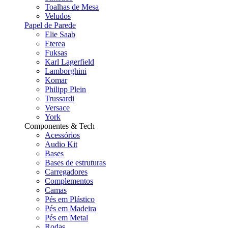
Toalhas de Mesa
Veludos
Papel de Parede
Elie Saab
Eterea
Fuksas
Karl Lagerfield
Lamborghini
Komar
Philipp Plein
Trussardi
Versace
York
Componentes & Tech
Acessórios
Audio Kit
Bases
Bases de estruturas
Carregadores
Complementos
Camas
Pés em Plástico
Pés em Madeira
Pés em Metal
Rodas