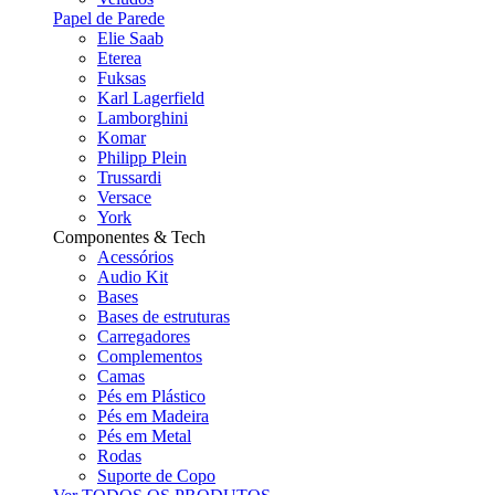
Papel de Parede
Elie Saab
Eterea
Fuksas
Karl Lagerfield
Lamborghini
Komar
Philipp Plein
Trussardi
Versace
York
Componentes & Tech
Acessórios
Audio Kit
Bases
Bases de estruturas
Carregadores
Complementos
Camas
Pés em Plástico
Pés em Madeira
Pés em Metal
Rodas
Suporte de Copo