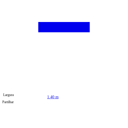
Largura
1.40 m
Partilhar