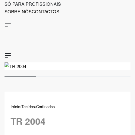
Ir
SÓ PARA PROFISSIONAIS
para
SOBRE NÓS
CONTACTOS
o
conteúdo
Início
›
Tecidos
›
Cortinados
TR 2004