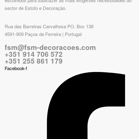
escolhidos para satisfazer as mais exigentes necessidades do
sector de Estofo e Decoração.
Rua das Barreiras Carvalhosa PO. Box 138
4591-909 Paços de Ferreira | Portugal
fsm@fsm-decoracoes.com
+351 914 706 572
+351 255 861 179
Facebook-f