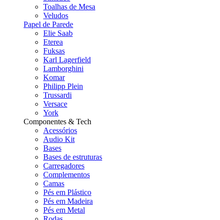
Toalhas de Mesa
Veludos
Papel de Parede
Elie Saab
Eterea
Fuksas
Karl Lagerfield
Lamborghini
Komar
Philipp Plein
Trussardi
Versace
York
Componentes & Tech
Acessórios
Audio Kit
Bases
Bases de estruturas
Carregadores
Complementos
Camas
Pés em Plástico
Pés em Madeira
Pés em Metal
Rodas