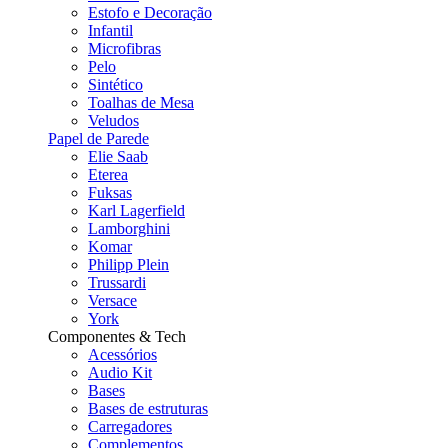
Estofo e Decoração
Infantil
Microfibras
Pelo
Sintético
Toalhas de Mesa
Veludos
Papel de Parede
Elie Saab
Eterea
Fuksas
Karl Lagerfield
Lamborghini
Komar
Philipp Plein
Trussardi
Versace
York
Componentes & Tech
Acessórios
Audio Kit
Bases
Bases de estruturas
Carregadores
Complementos