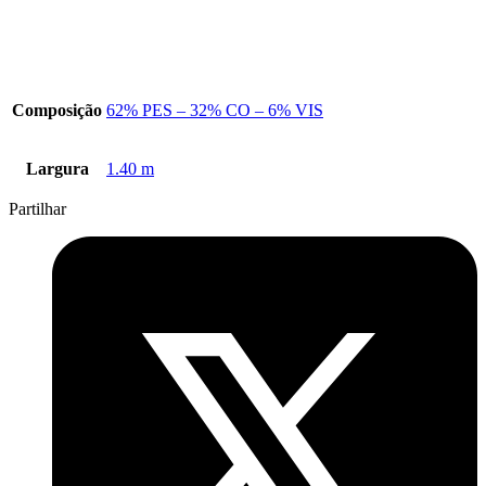
Composição
62% PES – 32% CO – 6% VIS
Largura
1.40 m
Partilhar