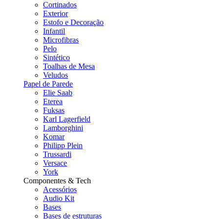
Cortinados
Exterior
Estofo e Decoração
Infantil
Microfibras
Pelo
Sintético
Toalhas de Mesa
Veludos
Papel de Parede
Elie Saab
Eterea
Fuksas
Karl Lagerfield
Lamborghini
Komar
Philipp Plein
Trussardi
Versace
York
Componentes & Tech
Acessórios
Audio Kit
Bases
Bases de estruturas