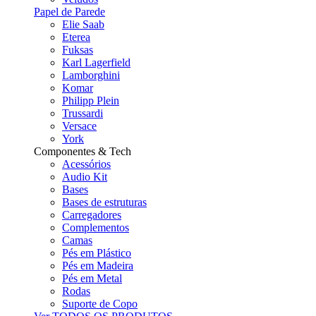
Papel de Parede
Elie Saab
Eterea
Fuksas
Karl Lagerfield
Lamborghini
Komar
Philipp Plein
Trussardi
Versace
York
Componentes & Tech
Acessórios
Audio Kit
Bases
Bases de estruturas
Carregadores
Complementos
Camas
Pés em Plástico
Pés em Madeira
Pés em Metal
Rodas
Suporte de Copo