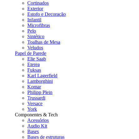
Cortinados
Exterior
Estofo e Decoração
Infantil
Microfibras
Pelo
Sintético
Toalhas de Mesa
Veludos
Papel de Parede
Elie Saab
Eterea
Fuksas
Karl Lagerfield
Lamborghini
Komar
Philipp Plein
Trussardi
Versace
York
Componentes & Tech
Acessórios
Audio Kit
Bases
Bases de estruturas