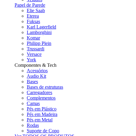
Papel de Parede
Elie Saab
Eterea
Fuksas
Karl Lagerfield
Lamborghini
Komar
Philipp Plein
Trussardi
Versace
York
Componentes & Tech
Acessórios
Audio Kit
Bases
Bases de estruturas
Carregadores
Complementos
Camas
Pés em Plástico
Pés em Madeira
Pés em Metal
Rodas
Suporte de Copo