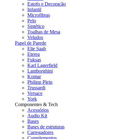
Estofo e Decoração
Infantil
Microfibras
Pelo
Sintético
Toalhas de Mesa
Veludos
Papel de Parede
Elie Saab
Eterea
Fuksas
Karl Lagerfield
Lamborghini
Komar
Philipp Plein
Trussardi
Versace
York
Componentes & Tech
Acessórios
Audio Kit
Bases
Bases de estruturas
Carregadores
Complementos