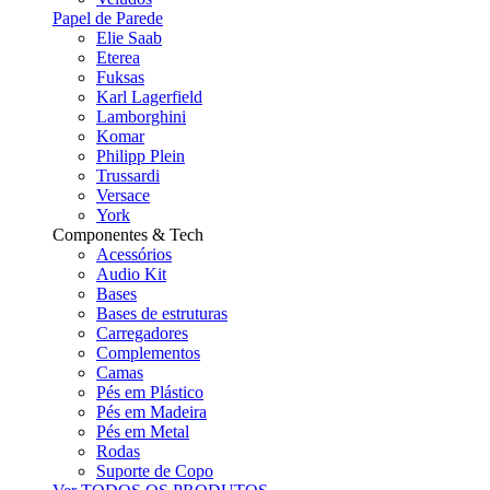
Papel de Parede
Elie Saab
Eterea
Fuksas
Karl Lagerfield
Lamborghini
Komar
Philipp Plein
Trussardi
Versace
York
Componentes & Tech
Acessórios
Audio Kit
Bases
Bases de estruturas
Carregadores
Complementos
Camas
Pés em Plástico
Pés em Madeira
Pés em Metal
Rodas
Suporte de Copo