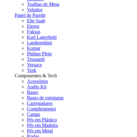
Toalhas de Mesa
Veludos
Papel de Parede
Elie Saab
Eterea
Fuksas
Karl Lagerfield
Lamborghini
Komar
Philipp Plein
Trussardi
Versace
York
Componentes & Tech
Acessórios
Audio Kit
Bases
Bases de estruturas
Carregadores
Complementos
Camas
Pés em Plástico
Pés em Madeira
Pés em Metal
Rodas