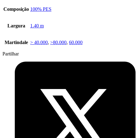
Composição
100% PES
Largura
1.40 m
Martindale
> 40.000
,
>80.000
,
60.000
Partilhar