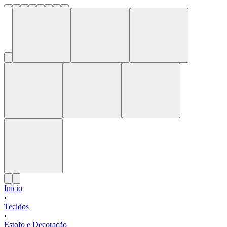
Início
›
Tecidos
›
Estofo e Decoração