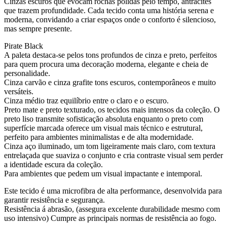
Cinzas escuros que evocam rochas polidas pelo tempo, antracites
que trazem profundidade. Cada tecido conta uma história serena e
moderna, convidando a criar espaços onde o conforto é silencioso,
mas sempre presente.
Pirate Black
A paleta destaca-se pelos tons profundos de cinza e preto, perfeitos
para quem procura uma decoração moderna, elegante e cheia de
personalidade.
Cinza carvão e cinza grafite tons escuros, contemporâneos e muito
versáteis.
Cinza médio traz equilíbrio entre o claro e o escuro.
Preto mate e preto texturado, os tecidos mais intensos da coleção. O
preto liso transmite sofisticação absoluta enquanto o preto com
superfície marcada oferece um visual mais técnico e estrutural,
perfeito para ambientes minimalistas e de alta modernidade.
Cinza aço iluminado, um tom ligeiramente mais claro, com textura
entrelaçada que suaviza o conjunto e cria contraste visual sem perder
a identidade escura da coleção.
Para ambientes que pedem um visual impactante e intemporal.
Este tecido é uma microfibra de alta performance, desenvolvida para
garantir resistência e segurança.
Resistência á abrasão, (assegura excelente durabilidade mesmo com
uso intensivo) Cumpre as principais normas de resistência ao fogo.