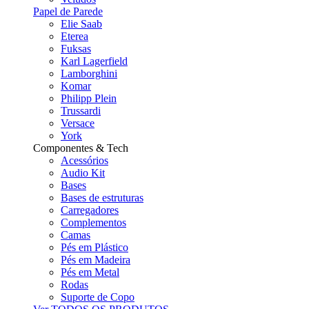
Papel de Parede
Elie Saab
Eterea
Fuksas
Karl Lagerfield
Lamborghini
Komar
Philipp Plein
Trussardi
Versace
York
Componentes & Tech
Acessórios
Audio Kit
Bases
Bases de estruturas
Carregadores
Complementos
Camas
Pés em Plástico
Pés em Madeira
Pés em Metal
Rodas
Suporte de Copo