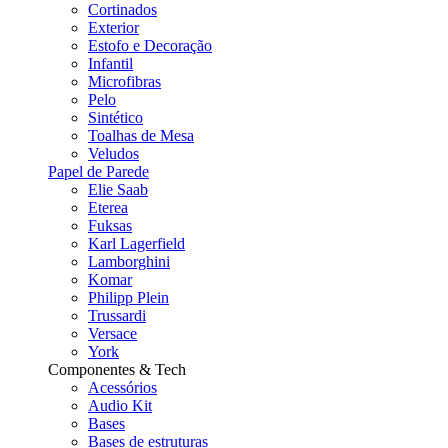
Cortinados
Exterior
Estofo e Decoração
Infantil
Microfibras
Pelo
Sintético
Toalhas de Mesa
Veludos
Papel de Parede
Elie Saab
Eterea
Fuksas
Karl Lagerfield
Lamborghini
Komar
Philipp Plein
Trussardi
Versace
York
Componentes & Tech
Acessórios
Audio Kit
Bases
Bases de estruturas