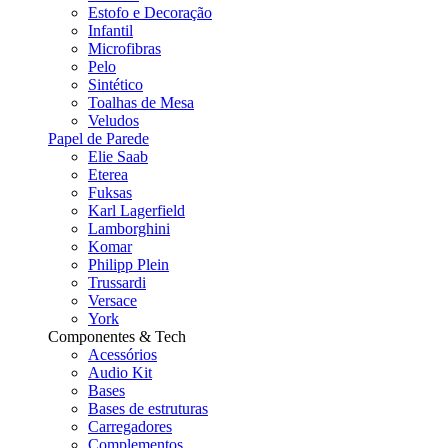
Estofo e Decoração
Infantil
Microfibras
Pelo
Sintético
Toalhas de Mesa
Veludos
Papel de Parede
Elie Saab
Eterea
Fuksas
Karl Lagerfield
Lamborghini
Komar
Philipp Plein
Trussardi
Versace
York
Componentes & Tech
Acessórios
Audio Kit
Bases
Bases de estruturas
Carregadores
Complementos