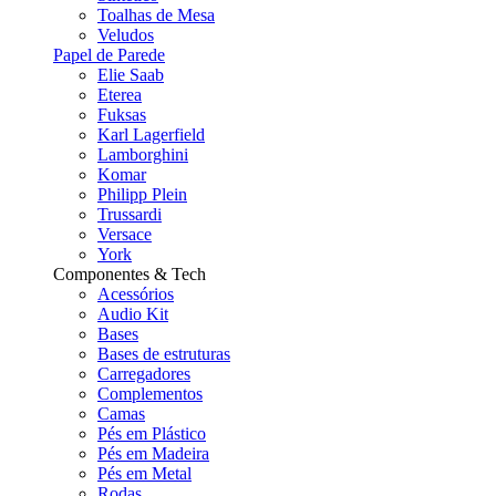
Toalhas de Mesa
Veludos
Papel de Parede
Elie Saab
Eterea
Fuksas
Karl Lagerfield
Lamborghini
Komar
Philipp Plein
Trussardi
Versace
York
Componentes & Tech
Acessórios
Audio Kit
Bases
Bases de estruturas
Carregadores
Complementos
Camas
Pés em Plástico
Pés em Madeira
Pés em Metal
Rodas