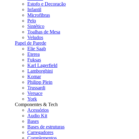
Estofo e Decoração
Infantil
Microfibras
Pelo
Sintético
Toalhas de Mesa
Veludos
Papel de Parede
Elie Saab
Eterea
Fuksas
Karl Lagerfield
Lamborghini
Komar
Philipp Plein
Trussardi
Versace
York
Componentes & Tech
Acessórios
Audio Kit
Bases
Bases de estruturas
Carregadores
Complementos