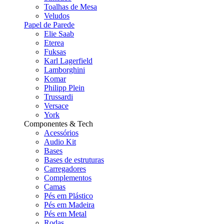
Toalhas de Mesa
Veludos
Papel de Parede
Elie Saab
Eterea
Fuksas
Karl Lagerfield
Lamborghini
Komar
Philipp Plein
Trussardi
Versace
York
Componentes & Tech
Acessórios
Audio Kit
Bases
Bases de estruturas
Carregadores
Complementos
Camas
Pés em Plástico
Pés em Madeira
Pés em Metal
Rodas