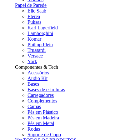
Papel de Parede
Elie Saab
Eterea
Fuksas
Karl Lagerfield
Lamborghini
Komar
Philipp Plein
Trussardi
Versace
York
Componentes & Tech
Acessórios
Audio Kit
Bases
Bases de estruturas
Carregadores
Complementos
Camas
Pés em Plástico
Pés em Madeira
Pés em Metal
Rodas
Suporte de Copo