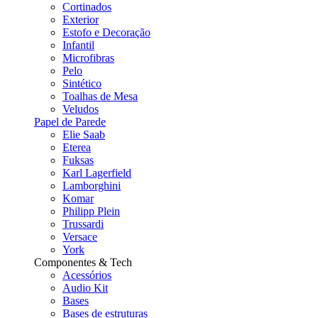
Cortinados
Exterior
Estofo e Decoração
Infantil
Microfibras
Pelo
Sintético
Toalhas de Mesa
Veludos
Papel de Parede
Elie Saab
Eterea
Fuksas
Karl Lagerfield
Lamborghini
Komar
Philipp Plein
Trussardi
Versace
York
Componentes & Tech
Acessórios
Audio Kit
Bases
Bases de estruturas