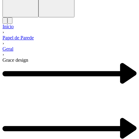
Início
›
Papel de Parede
›
Geral
›
Grace design