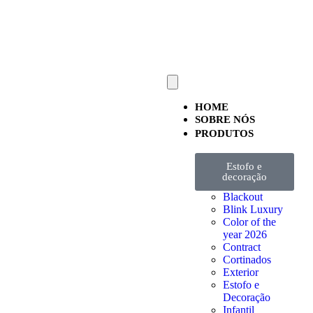
SÓ PARA PROFISSIONAIS
HOME
SOBRE NÓS
PRODUTOS
Estofo e
decoração
Blackout
Blink Luxury
Color of the
year 2026
Contract
Cortinados
Exterior
Estofo e
Decoração
Infantil