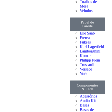
Toalhas de
Mesa
Veludos
Papel de
Parede
Elie Saab
Eterea
Fuksas
Karl Lagerfield
Lamborghini
Komar
Philipp Plein
Trussardi
Versace
York
Componentes
& Tech
Acessórios
Audio Kit
Bases
Bases de