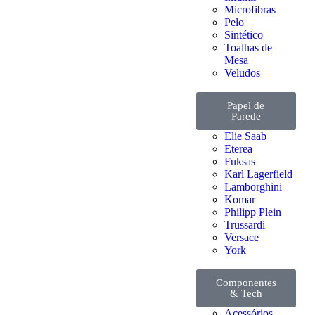
Microfibras
Pelo
Sintético
Toalhas de
Mesa
Veludos
Papel de
Parede
Elie Saab
Eterea
Fuksas
Karl Lagerfield
Lamborghini
Komar
Philipp Plein
Trussardi
Versace
York
Componentes
& Tech
Acessórios