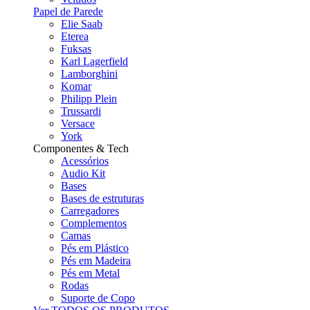
Papel de Parede
Elie Saab
Eterea
Fuksas
Karl Lagerfield
Lamborghini
Komar
Philipp Plein
Trussardi
Versace
York
Componentes & Tech
Acessórios
Audio Kit
Bases
Bases de estruturas
Carregadores
Complementos
Camas
Pés em Plástico
Pés em Madeira
Pés em Metal
Rodas
Suporte de Copo