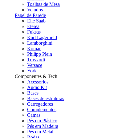
Toalhas de Mesa
Veludos
Papel de Parede
Elie Saab
Eterea
Fuksas
Karl Lagerfield
Lamborghini
Komar
Philipp Plein
Trussardi
Versace
York
Componentes & Tech
Acessórios
Audio Kit
Bases
Bases de estruturas
Carregadores
Complementos
Camas
Pés em Plástico
Pés em Madeira
Pés em Metal
Rodas