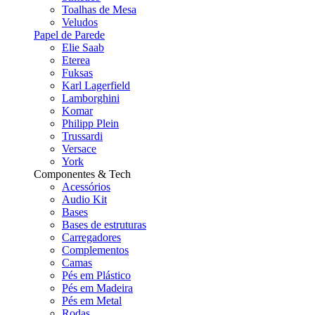
Toalhas de Mesa
Veludos
Papel de Parede
Elie Saab
Eterea
Fuksas
Karl Lagerfield
Lamborghini
Komar
Philipp Plein
Trussardi
Versace
York
Componentes & Tech
Acessórios
Audio Kit
Bases
Bases de estruturas
Carregadores
Complementos
Camas
Pés em Plástico
Pés em Madeira
Pés em Metal
Rodas