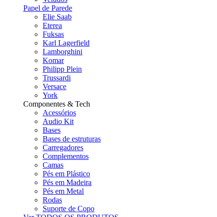
Papel de Parede
Elie Saab
Eterea
Fuksas
Karl Lagerfield
Lamborghini
Komar
Philipp Plein
Trussardi
Versace
York
Componentes & Tech
Acessórios
Audio Kit
Bases
Bases de estruturas
Carregadores
Complementos
Camas
Pés em Plástico
Pés em Madeira
Pés em Metal
Rodas
Suporte de Copo