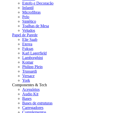
Estofo e Decoração
Infantil
Microfibras
Pelo
Sintético
Toalhas de Mesa
Veludos
Papel de Parede
Elie Saab
Eterea
Fuksas
Karl Lagerfield
Lamborghini
Komar
Philipp Plein
Trussardi
Versace
York
Componentes & Tech
Acessórios
Audio Kit
Bases
Bases de estruturas
Carregadores
Complementos