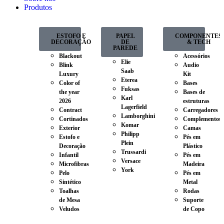
Produtos
ESTOFO E
PAPEL
COMPONENTES
DECORAÇÃO
DE
& TECH
PAREDE
Blackout
Acessórios
Elie
Blink
Audio
Saab
Luxury
Kit
Eterea
Color of
Bases
Fuksas
the year
Bases de
Karl
2026
estruturas
Lagerfield
Contract
Carregadores
Lamborghini
Cortinados
Complementos
Komar
Exterior
Camas
Philipp
Estofo e
Pés em
Plein
Decoração
Plástico
Trussardi
Infantil
Pés em
Versace
Microfibras
Madeira
York
Pelo
Pés em
Sintético
Metal
Toalhas
Rodas
de Mesa
Suporte
Veludos
de Copo