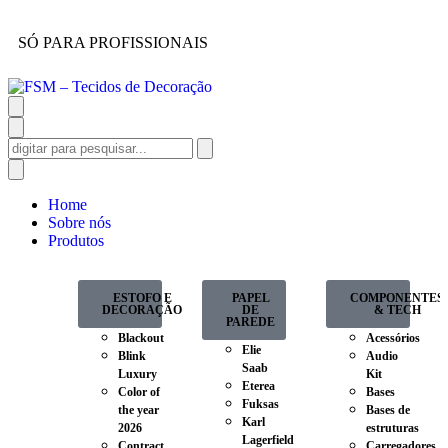
SÓ PARA PROFISSIONAIS
Home
Sobre nós
Produtos
ESTOFO E
PAPEL
COMPONENTES
DECORAÇÃO
DE
& TECH
PAREDE
Blackout
Acessórios
Elie
Blink
Audio
Saab
Luxury
Kit
Eterea
Color of
Bases
Fuksas
the year
Bases de
Karl
2026
estruturas
Lagerfield
Contract
Carregadores