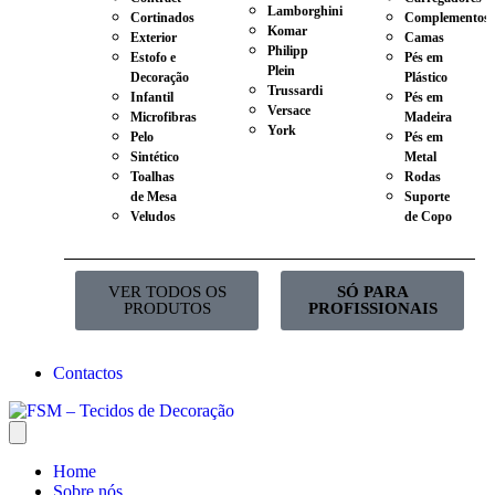
Lamborghini
Cortinados
Complementos
Komar
Exterior
Camas
Philipp
Estofo e
Pés em
Plein
Decoração
Plástico
Trussardi
Infantil
Pés em
Versace
Microfibras
Madeira
York
Pelo
Pés em
Sintético
Metal
Toalhas
Rodas
de Mesa
Suporte
Veludos
de Copo
VER TODOS OS
SÓ PARA
PRODUTOS
PROFISSIONAIS
Contactos
Home
Sobre nós