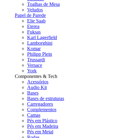
Toalhas de Mesa
Veludos
Papel de Parede
Elie Saab
Eterea
Fuksas
Karl Lagerfield
Lamborghini
Komar
Philipp Plein
Trussardi
Versace
York
Componentes & Tech
Acessórios
Audio Kit
Bases
Bases de estruturas
Carregadores
Complementos
Camas
Pés em Plástico
Pés em Madeira
Pés em Metal
Rodas