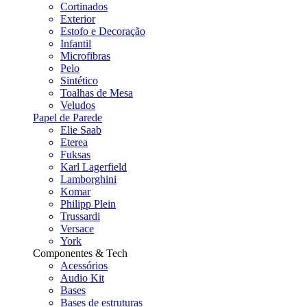
Cortinados
Exterior
Estofo e Decoração
Infantil
Microfibras
Pelo
Sintético
Toalhas de Mesa
Veludos
Papel de Parede
Elie Saab
Eterea
Fuksas
Karl Lagerfield
Lamborghini
Komar
Philipp Plein
Trussardi
Versace
York
Componentes & Tech
Acessórios
Audio Kit
Bases
Bases de estruturas