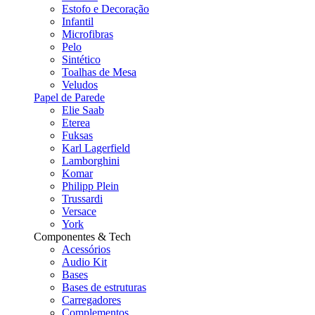
Estofo e Decoração
Infantil
Microfibras
Pelo
Sintético
Toalhas de Mesa
Veludos
Papel de Parede
Elie Saab
Eterea
Fuksas
Karl Lagerfield
Lamborghini
Komar
Philipp Plein
Trussardi
Versace
York
Componentes & Tech
Acessórios
Audio Kit
Bases
Bases de estruturas
Carregadores
Complementos