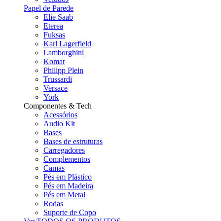
Papel de Parede
Elie Saab
Eterea
Fuksas
Karl Lagerfield
Lamborghini
Komar
Philipp Plein
Trussardi
Versace
York
Componentes & Tech
Acessórios
Audio Kit
Bases
Bases de estruturas
Carregadores
Complementos
Camas
Pés em Plástico
Pés em Madeira
Pés em Metal
Rodas
Suporte de Copo