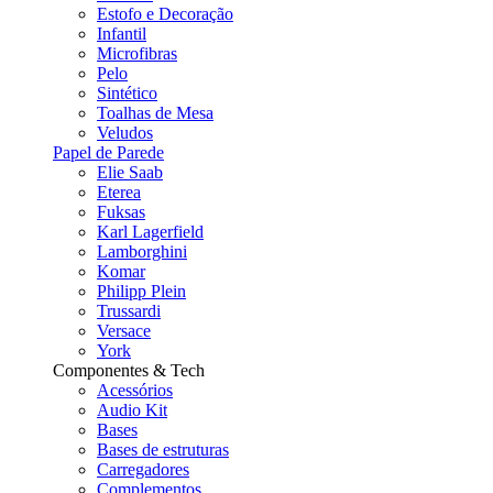
Estofo e Decoração
Infantil
Microfibras
Pelo
Sintético
Toalhas de Mesa
Veludos
Papel de Parede
Elie Saab
Eterea
Fuksas
Karl Lagerfield
Lamborghini
Komar
Philipp Plein
Trussardi
Versace
York
Componentes & Tech
Acessórios
Audio Kit
Bases
Bases de estruturas
Carregadores
Complementos