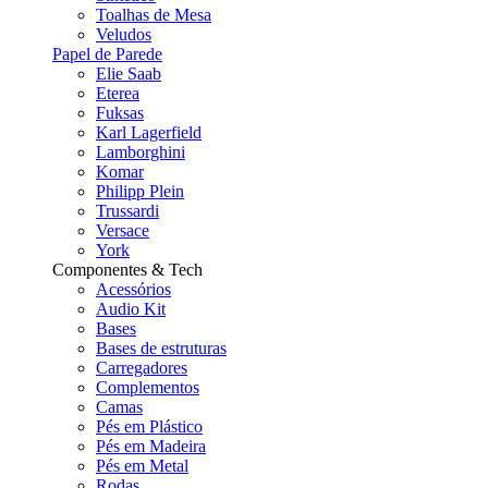
Toalhas de Mesa
Veludos
Papel de Parede
Elie Saab
Eterea
Fuksas
Karl Lagerfield
Lamborghini
Komar
Philipp Plein
Trussardi
Versace
York
Componentes & Tech
Acessórios
Audio Kit
Bases
Bases de estruturas
Carregadores
Complementos
Camas
Pés em Plástico
Pés em Madeira
Pés em Metal
Rodas