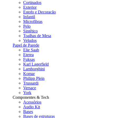
Cortinados
Exterior
Estofo e Decoração
Infantil
Microfibras
Pelo
Sintético
Toalhas de Mesa
Veludos
Papel de Parede
Elie Saab
Eterea
Fuksas
Karl Lagerfield
Lamborghini
Komar
Philipp Plein
Trussardi
Versace
York
Componentes & Tech
Acessórios
Audio Kit
Bases
Bases de estruturas