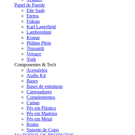
Papel de Parede
Elie Saab
Eterea
Fuksas
Karl Lagerfield
Lamborghini
Komar
Philipp Plein
Trussardi
Versace
York
Componentes & Tech
Acessórios
Audio Kit
Bases
Bases de estruturas
Carregadores
Complementos
Camas
Pés em Plástico
Pés em Madeira
Pés em Metal
Rodas
Suporte de Copo