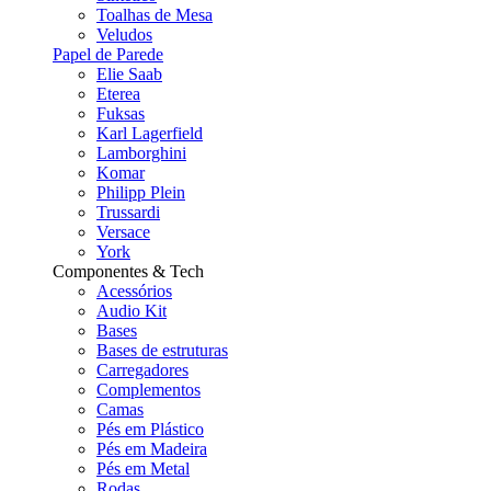
Toalhas de Mesa
Veludos
Papel de Parede
Elie Saab
Eterea
Fuksas
Karl Lagerfield
Lamborghini
Komar
Philipp Plein
Trussardi
Versace
York
Componentes & Tech
Acessórios
Audio Kit
Bases
Bases de estruturas
Carregadores
Complementos
Camas
Pés em Plástico
Pés em Madeira
Pés em Metal
Rodas