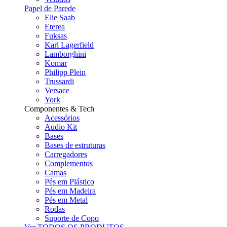
Papel de Parede
Elie Saab
Eterea
Fuksas
Karl Lagerfield
Lamborghini
Komar
Philipp Plein
Trussardi
Versace
York
Componentes & Tech
Acessórios
Audio Kit
Bases
Bases de estruturas
Carregadores
Complementos
Camas
Pés em Plástico
Pés em Madeira
Pés em Metal
Rodas
Suporte de Copo