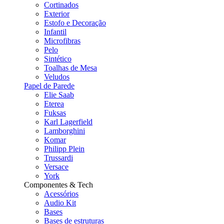
Cortinados
Exterior
Estofo e Decoração
Infantil
Microfibras
Pelo
Sintético
Toalhas de Mesa
Veludos
Papel de Parede
Elie Saab
Eterea
Fuksas
Karl Lagerfield
Lamborghini
Komar
Philipp Plein
Trussardi
Versace
York
Componentes & Tech
Acessórios
Audio Kit
Bases
Bases de estruturas