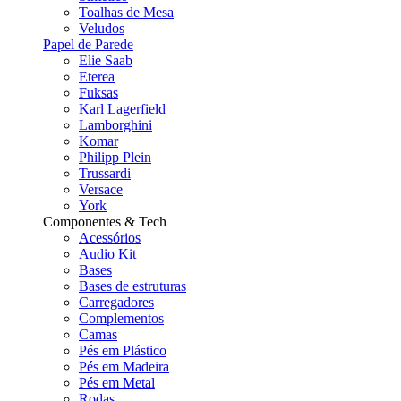
Toalhas de Mesa
Veludos
Papel de Parede
Elie Saab
Eterea
Fuksas
Karl Lagerfield
Lamborghini
Komar
Philipp Plein
Trussardi
Versace
York
Componentes & Tech
Acessórios
Audio Kit
Bases
Bases de estruturas
Carregadores
Complementos
Camas
Pés em Plástico
Pés em Madeira
Pés em Metal
Rodas