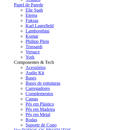
Papel de Parede
Elie Saab
Eterea
Fuksas
Karl Lagerfield
Lamborghini
Komar
Philipp Plein
Trussardi
Versace
York
Componentes & Tech
Acessórios
Audio Kit
Bases
Bases de estruturas
Carregadores
Complementos
Camas
Pés em Plástico
Pés em Madeira
Pés em Metal
Rodas
Suporte de Copo