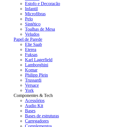
Estofo e Decoração
Infantil
Microfibras
Pelo
Sintético
Toalhas de Mesa
Veludos
Papel de Parede
Elie Saab
Eterea
Fuksas
Karl Lagerfield
Lamborghini
Komar
Philipp Plein
Trussardi
Versace
York
Componentes & Tech
Acessórios
Audio Kit
Bases
Bases de estruturas
Carregadores
Complementos