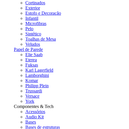
Cortinados
Exterior
Estofo e Decoração
Infantil
Microfibras
Pelo
Sintético
Toalhas de Mesa
Veludos
Papel de Parede
Elie Saab
Eterea
Fuksas
Karl Lagerfield
Lamborghini
Komar
Philipp Plein
Trussardi
Versace
York
Componentes & Tech
Acessórios
Audio Kit
Bases
Bases de estruturas