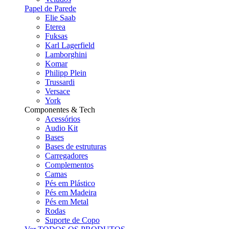
Papel de Parede
Elie Saab
Eterea
Fuksas
Karl Lagerfield
Lamborghini
Komar
Philipp Plein
Trussardi
Versace
York
Componentes & Tech
Acessórios
Audio Kit
Bases
Bases de estruturas
Carregadores
Complementos
Camas
Pés em Plástico
Pés em Madeira
Pés em Metal
Rodas
Suporte de Copo