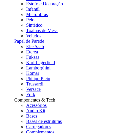
Estofo e Decoração
Infantil
Microfibras
Pelo
Sintético
Toalhas de Mesa
Veludos
Papel de Parede
Elie Saab
Eterea
Fuksas
Karl Lagerfield
Lamborghini
Komar
Philipp Plein
Trussardi
Versace
York
Componentes & Tech
Acessórios
Audio Kit
Bases
Bases de estruturas
Carregadores
Complementos