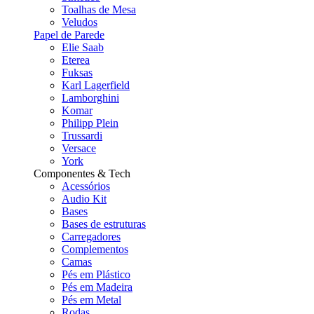
Toalhas de Mesa
Veludos
Papel de Parede
Elie Saab
Eterea
Fuksas
Karl Lagerfield
Lamborghini
Komar
Philipp Plein
Trussardi
Versace
York
Componentes & Tech
Acessórios
Audio Kit
Bases
Bases de estruturas
Carregadores
Complementos
Camas
Pés em Plástico
Pés em Madeira
Pés em Metal
Rodas