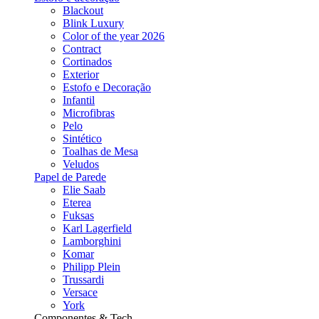
Blackout
Blink Luxury
Color of the year 2026
Contract
Cortinados
Exterior
Estofo e Decoração
Infantil
Microfibras
Pelo
Sintético
Toalhas de Mesa
Veludos
Papel de Parede
Elie Saab
Eterea
Fuksas
Karl Lagerfield
Lamborghini
Komar
Philipp Plein
Trussardi
Versace
York
Componentes & Tech