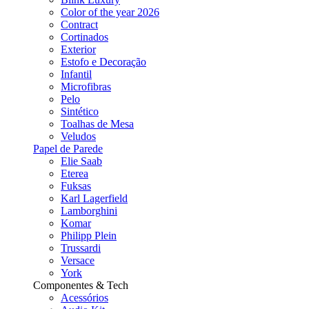
Color of the year 2026
Contract
Cortinados
Exterior
Estofo e Decoração
Infantil
Microfibras
Pelo
Sintético
Toalhas de Mesa
Veludos
Papel de Parede
Elie Saab
Eterea
Fuksas
Karl Lagerfield
Lamborghini
Komar
Philipp Plein
Trussardi
Versace
York
Componentes & Tech
Acessórios