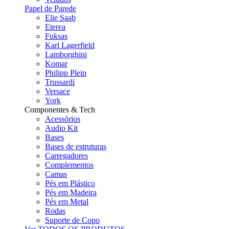
Papel de Parede
Elie Saab
Eterea
Fuksas
Karl Lagerfield
Lamborghini
Komar
Philipp Plein
Trussardi
Versace
York
Componentes & Tech
Acessórios
Audio Kit
Bases
Bases de estruturas
Carregadores
Complementos
Camas
Pés em Plástico
Pés em Madeira
Pés em Metal
Rodas
Suporte de Copo