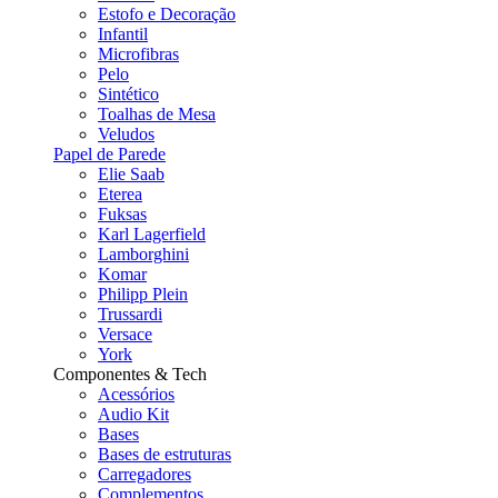
Estofo e Decoração
Infantil
Microfibras
Pelo
Sintético
Toalhas de Mesa
Veludos
Papel de Parede
Elie Saab
Eterea
Fuksas
Karl Lagerfield
Lamborghini
Komar
Philipp Plein
Trussardi
Versace
York
Componentes & Tech
Acessórios
Audio Kit
Bases
Bases de estruturas
Carregadores
Complementos