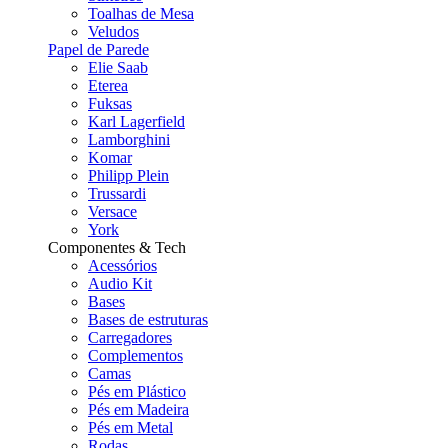
Toalhas de Mesa
Veludos
Papel de Parede
Elie Saab
Eterea
Fuksas
Karl Lagerfield
Lamborghini
Komar
Philipp Plein
Trussardi
Versace
York
Componentes & Tech
Acessórios
Audio Kit
Bases
Bases de estruturas
Carregadores
Complementos
Camas
Pés em Plástico
Pés em Madeira
Pés em Metal
Rodas