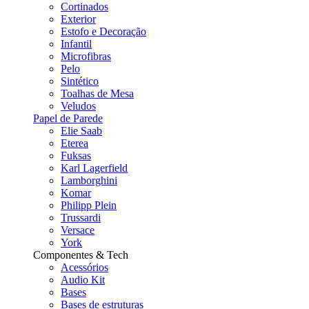
Cortinados
Exterior
Estofo e Decoração
Infantil
Microfibras
Pelo
Sintético
Toalhas de Mesa
Veludos
Papel de Parede
Elie Saab
Eterea
Fuksas
Karl Lagerfield
Lamborghini
Komar
Philipp Plein
Trussardi
Versace
York
Componentes & Tech
Acessórios
Audio Kit
Bases
Bases de estruturas