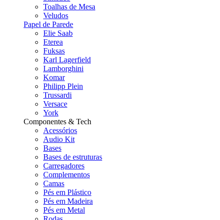
Toalhas de Mesa
Veludos
Papel de Parede
Elie Saab
Eterea
Fuksas
Karl Lagerfield
Lamborghini
Komar
Philipp Plein
Trussardi
Versace
York
Componentes & Tech
Acessórios
Audio Kit
Bases
Bases de estruturas
Carregadores
Complementos
Camas
Pés em Plástico
Pés em Madeira
Pés em Metal
Rodas