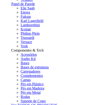
Papel de Parede
Elie Saab
Eterea
Fuksas
Karl Lagerfield
Lamborghini
Komar
Philipp Plein
Trussardi
Versace
York
Componentes & Tech
Acessórios
Audio Kit
Bases
Bases de estruturas
Carregadores
Complementos
Camas
Pés em Plástico
Pés em Madeira
Pés em Metal
Rodas
Suporte de Copo