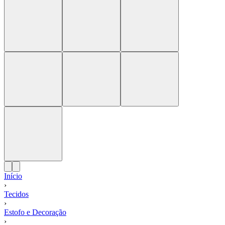
Início
›
Tecidos
›
Estofo e Decoração
›