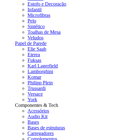
Estofo e Decoração
Infantil
Microfibras
Pelo
Sintético
Toalhas de Mesa
Veludos
Papel de Parede
Elie Saab
Eterea
Fuksas
Karl Lagerfield
Lamborghini
Komar
Philipp Plein
Trussardi
Versace
York
Componentes & Tech
Acessórios
Audio Kit
Bases
Bases de estruturas
Carregadores
Complementos