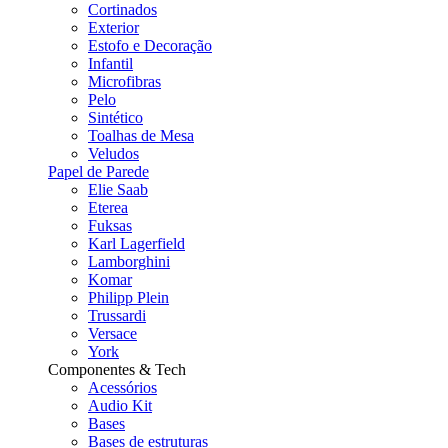
Cortinados
Exterior
Estofo e Decoração
Infantil
Microfibras
Pelo
Sintético
Toalhas de Mesa
Veludos
Papel de Parede
Elie Saab
Eterea
Fuksas
Karl Lagerfield
Lamborghini
Komar
Philipp Plein
Trussardi
Versace
York
Componentes & Tech
Acessórios
Audio Kit
Bases
Bases de estruturas