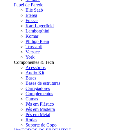
Papel de Parede
Elie Saab
Eterea
Fuksas
Karl Lagerfield
Lamborghini
Komar
Philipp Plein
Trussardi
Versace
York
Componentes & Tech
Acessórios
Audio Kit
Bases
Bases de estruturas
Carregadores
Complementos
Camas
Pés em Plástico
Pés em Madeira
Pés em Metal
Rodas
Suporte de Copo