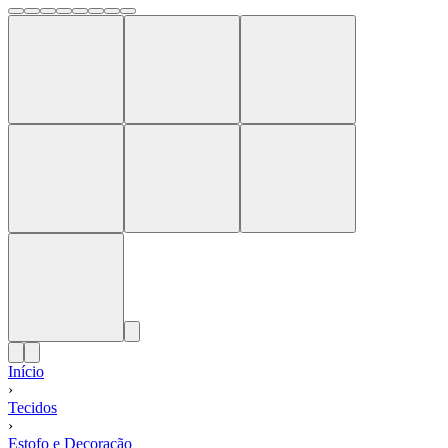
Início
›
Tecidos
›
Estofo e Decoração