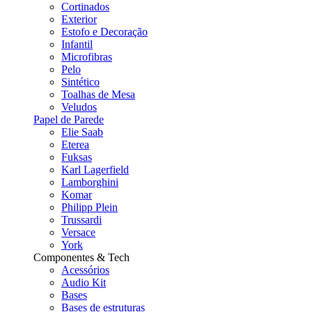
Cortinados
Exterior
Estofo e Decoração
Infantil
Microfibras
Pelo
Sintético
Toalhas de Mesa
Veludos
Papel de Parede
Elie Saab
Eterea
Fuksas
Karl Lagerfield
Lamborghini
Komar
Philipp Plein
Trussardi
Versace
York
Componentes & Tech
Acessórios
Audio Kit
Bases
Bases de estruturas