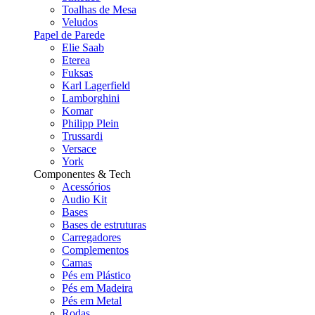
Toalhas de Mesa
Veludos
Papel de Parede
Elie Saab
Eterea
Fuksas
Karl Lagerfield
Lamborghini
Komar
Philipp Plein
Trussardi
Versace
York
Componentes & Tech
Acessórios
Audio Kit
Bases
Bases de estruturas
Carregadores
Complementos
Camas
Pés em Plástico
Pés em Madeira
Pés em Metal
Rodas