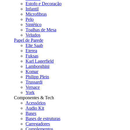
Estofo e Decoração
Infantil
Microfibras
Pelo
Sintético
Toalhas de Mesa
Veludos
Papel de Parede
Elie Saab
Eterea
Fuksas
Karl Lagerfield
Lamborghini
Komar
Philipp Plein
Trussardi
Versace
York
Componentes & Tech
Acessórios
Audio Kit
Bases
Bases de estruturas
Carregadores
Complementos