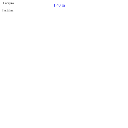
Largura
1.40 m
Partilhar