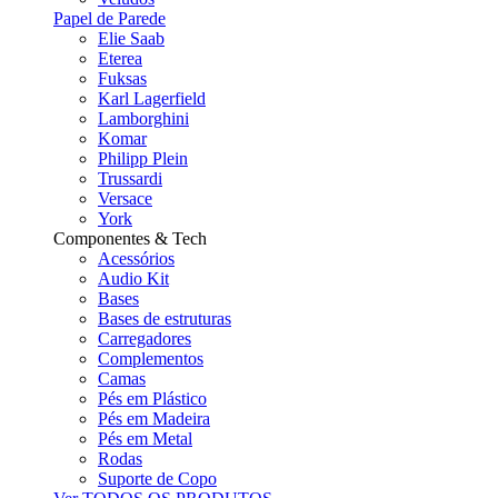
Papel de Parede
Elie Saab
Eterea
Fuksas
Karl Lagerfield
Lamborghini
Komar
Philipp Plein
Trussardi
Versace
York
Componentes & Tech
Acessórios
Audio Kit
Bases
Bases de estruturas
Carregadores
Complementos
Camas
Pés em Plástico
Pés em Madeira
Pés em Metal
Rodas
Suporte de Copo