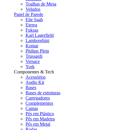
Toalhas de Mesa
Veludos
Papel de Parede
Elie Saab
Eterea
Fuksas
Karl Lagerfield
Lamborghini
Komar
Philipp Plein
Trussardi
Versace
York
Componentes & Tech
Acessórios
Audio Kit
Bases
Bases de estruturas
Carregadores
Complementos
Camas
Pés em Plástico
Pés em Madeira
Pés em Metal
Rodas