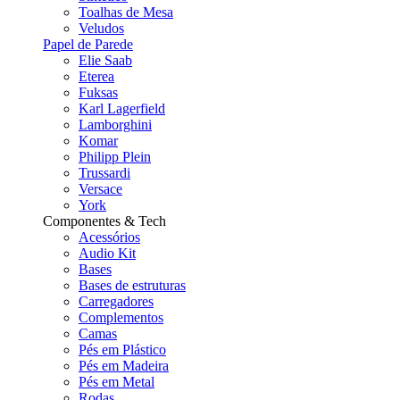
Toalhas de Mesa
Veludos
Papel de Parede
Elie Saab
Eterea
Fuksas
Karl Lagerfield
Lamborghini
Komar
Philipp Plein
Trussardi
Versace
York
Componentes & Tech
Acessórios
Audio Kit
Bases
Bases de estruturas
Carregadores
Complementos
Camas
Pés em Plástico
Pés em Madeira
Pés em Metal
Rodas