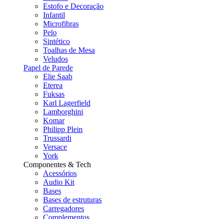
Estofo e Decoração
Infantil
Microfibras
Pelo
Sintético
Toalhas de Mesa
Veludos
Papel de Parede
Elie Saab
Eterea
Fuksas
Karl Lagerfield
Lamborghini
Komar
Philipp Plein
Trussardi
Versace
York
Componentes & Tech
Acessórios
Audio Kit
Bases
Bases de estruturas
Carregadores
Complementos