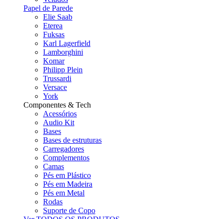
Papel de Parede
Elie Saab
Eterea
Fuksas
Karl Lagerfield
Lamborghini
Komar
Philipp Plein
Trussardi
Versace
York
Componentes & Tech
Acessórios
Audio Kit
Bases
Bases de estruturas
Carregadores
Complementos
Camas
Pés em Plástico
Pés em Madeira
Pés em Metal
Rodas
Suporte de Copo