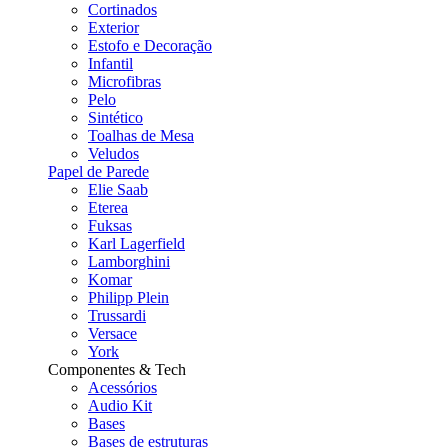
Cortinados
Exterior
Estofo e Decoração
Infantil
Microfibras
Pelo
Sintético
Toalhas de Mesa
Veludos
Papel de Parede
Elie Saab
Eterea
Fuksas
Karl Lagerfield
Lamborghini
Komar
Philipp Plein
Trussardi
Versace
York
Componentes & Tech
Acessórios
Audio Kit
Bases
Bases de estruturas