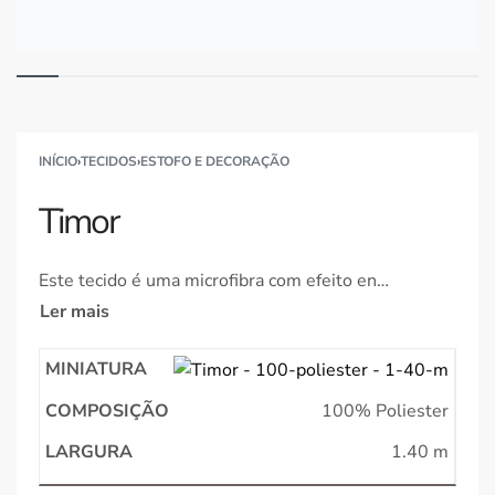
INÍCIO
›
TECIDOS
›
ESTOFO E DECORAÇÃO
Timor
Este tecido é uma microfibra com efeito envelhecido ou desgastado que lembra o aspeto da camurça ou peles rústicas. A superfície tem um padrão irregular e manchado o que cria profundidade visual. È um material suave ao toque, resistente e de fácil manutenção. Ideal para ambientes que procurem transmitir um estilo vintage, industrial ou contemporâneo
100% Poliester
1.40 m