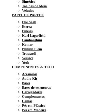
Sintético
Toalhas de Mesa
Veludos
PAPEL DE PAREDE
Elie Saab
Eterea
Fuksas
Karl Lagerfield
Lamborghini
Komar
Philipp Plein
Trussardi
Versace
York
COMPONENTES & TECH
Acessórios
Audio Kit
Bases
Bases de estruturas
Carregadores
Complementos
Camas
Pés em Plástico
Pés em Madeira