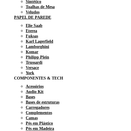
Sintético
Toalhas de Mesa
Veludos
PAPEL DE PAREDE
Elie Saab
Eterea
Fuksas
Karl Lagerfield
Lamborghini
Komar
Philipp Plein
Trussardi
Versace
York
COMPONENTES & TECH
Acessórios
Audio Kit
Bases
Bases de estruturas
Carregadores
Complementos
Camas
Pés em Plástico
Pés em Madeira