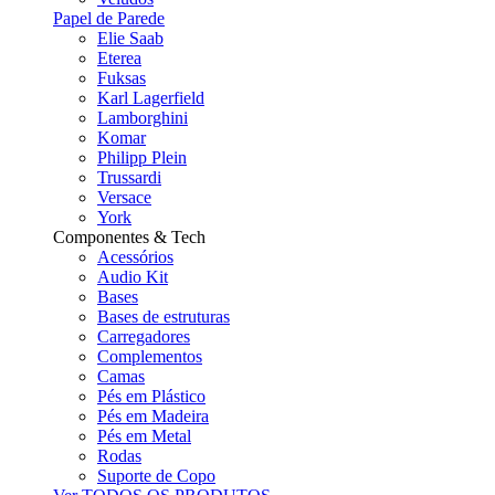
Papel de Parede
Elie Saab
Eterea
Fuksas
Karl Lagerfield
Lamborghini
Komar
Philipp Plein
Trussardi
Versace
York
Componentes & Tech
Acessórios
Audio Kit
Bases
Bases de estruturas
Carregadores
Complementos
Camas
Pés em Plástico
Pés em Madeira
Pés em Metal
Rodas
Suporte de Copo