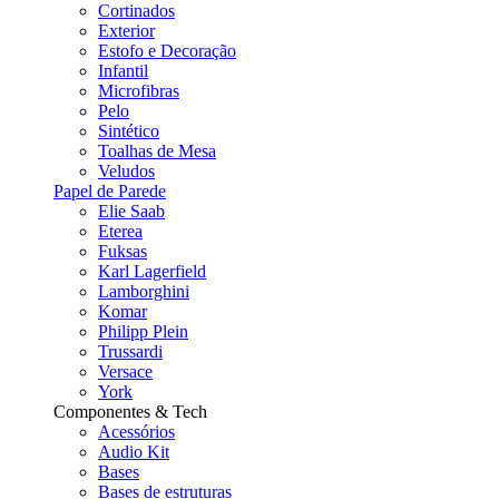
Cortinados
Exterior
Estofo e Decoração
Infantil
Microfibras
Pelo
Sintético
Toalhas de Mesa
Veludos
Papel de Parede
Elie Saab
Eterea
Fuksas
Karl Lagerfield
Lamborghini
Komar
Philipp Plein
Trussardi
Versace
York
Componentes & Tech
Acessórios
Audio Kit
Bases
Bases de estruturas