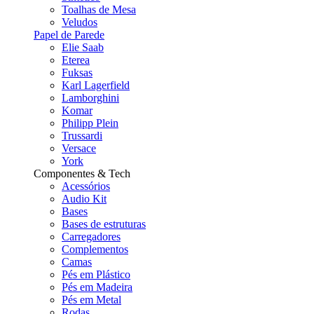
Toalhas de Mesa
Veludos
Papel de Parede
Elie Saab
Eterea
Fuksas
Karl Lagerfield
Lamborghini
Komar
Philipp Plein
Trussardi
Versace
York
Componentes & Tech
Acessórios
Audio Kit
Bases
Bases de estruturas
Carregadores
Complementos
Camas
Pés em Plástico
Pés em Madeira
Pés em Metal
Rodas