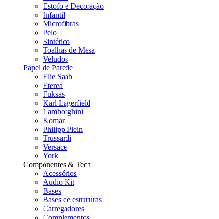
Estofo e Decoração
Infantil
Microfibras
Pelo
Sintético
Toalhas de Mesa
Veludos
Papel de Parede
Elie Saab
Eterea
Fuksas
Karl Lagerfield
Lamborghini
Komar
Philipp Plein
Trussardi
Versace
York
Componentes & Tech
Acessórios
Audio Kit
Bases
Bases de estruturas
Carregadores
Complementos