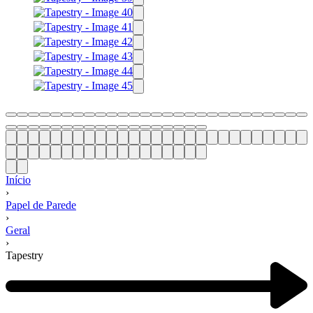
Início
›
Papel de Parede
›
Geral
›
Tapestry