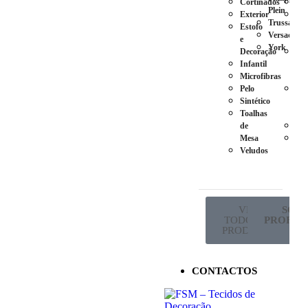
Cortinados
Ca
Plein
Exterior
Pés
Trussardi
Estofo
em
Versace
e
Plá
York
Decoração
Pés
Infantil
em
Microfibras
Ma
Pelo
Pés
Sintético
em
Toalhas
Met
de
Ro
Mesa
Sup
Veludos
de
Co
VER
SÓ P
TODOS OS
PROFISS
PRODUTOS
CONTACTOS