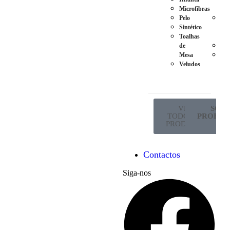
Microfibras
Ma
Pelo
Pés
Sintético
em
Toalhas
Met
de
Ro
Mesa
Sup
Veludos
de
Co
VER
SÓ P
TODOS OS
PROFISS
PRODUTOS
Contactos
Siga-nos