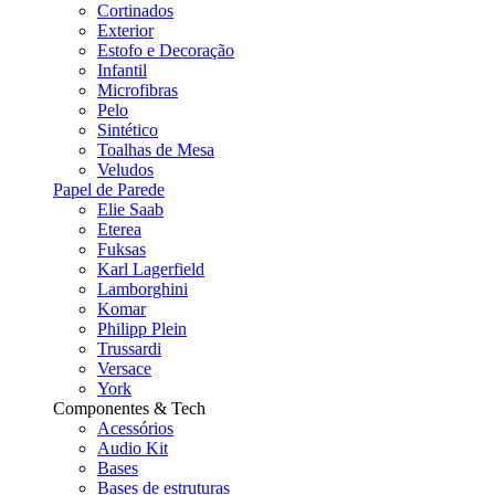
Cortinados
Exterior
Estofo e Decoração
Infantil
Microfibras
Pelo
Sintético
Toalhas de Mesa
Veludos
Papel de Parede
Elie Saab
Eterea
Fuksas
Karl Lagerfield
Lamborghini
Komar
Philipp Plein
Trussardi
Versace
York
Componentes & Tech
Acessórios
Audio Kit
Bases
Bases de estruturas