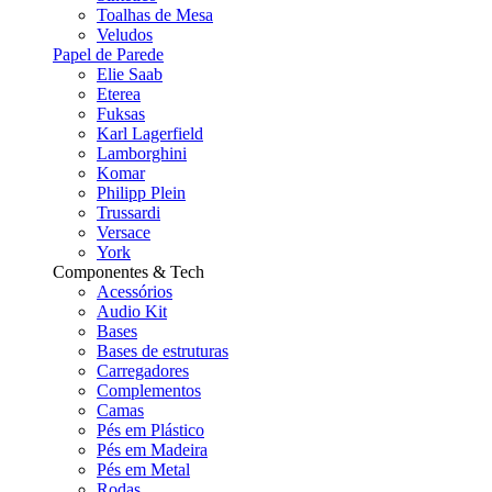
Toalhas de Mesa
Veludos
Papel de Parede
Elie Saab
Eterea
Fuksas
Karl Lagerfield
Lamborghini
Komar
Philipp Plein
Trussardi
Versace
York
Componentes & Tech
Acessórios
Audio Kit
Bases
Bases de estruturas
Carregadores
Complementos
Camas
Pés em Plástico
Pés em Madeira
Pés em Metal
Rodas