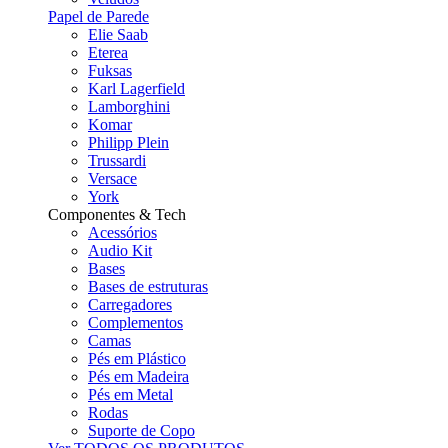
Papel de Parede
Elie Saab
Eterea
Fuksas
Karl Lagerfield
Lamborghini
Komar
Philipp Plein
Trussardi
Versace
York
Componentes & Tech
Acessórios
Audio Kit
Bases
Bases de estruturas
Carregadores
Complementos
Camas
Pés em Plástico
Pés em Madeira
Pés em Metal
Rodas
Suporte de Copo