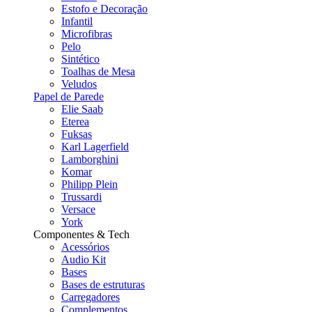
Estofo e Decoração
Infantil
Microfibras
Pelo
Sintético
Toalhas de Mesa
Veludos
Papel de Parede
Elie Saab
Eterea
Fuksas
Karl Lagerfield
Lamborghini
Komar
Philipp Plein
Trussardi
Versace
York
Componentes & Tech
Acessórios
Audio Kit
Bases
Bases de estruturas
Carregadores
Complementos